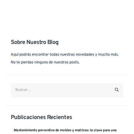
Cuchillería
I+D
Iluminación
Prototipado e Impresión 3D
Agricultura
Mecanizados CNC
Sobre Nuestro Blog
Arquitectura
Moldes / Matricería
Aquí podrás encontrar todas nuestras novedades y mucho más.
Automóvil
Inyección
No te pierdas ninguno de nuestros posts.
Fotovoltaica
Mecanizados y segundas
operaciones
Aeroespacial
Estampación
Industria
Acabados
Sanitario
Varios
Publicaciones Recientes
Mantenimiento preventivo de moldes y matrices: la clave para una