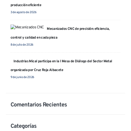
producción eficiente
CONTACTO
3 de agosto de 2026
Polígono Industrial Campollano Calle C, nº 9 02007 Albacete
(España)
Mecanizados CNC de precisión: eficiencia,
mical@industriasmical.es
control y calidad en cada pieza
(+34) 967 21 49 62
8 de julio de 2026
Industrias Mical participa en la I Mesa de Diálogo del Sector Metal
CONTACTAR
organizada por Cruz Roja Albacete
SÍGUENOS
9 de junio de 2026
Comentarios Recientes
Categorías
Industrias Mical S.L. © 2025. Todos los derechos reservados.