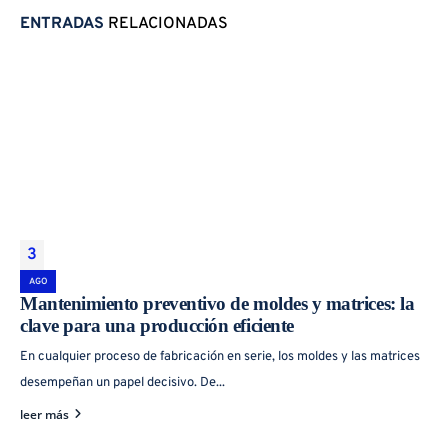
ENTRADAS
RELACIONADAS
3
Industrias Mical es una empresa dedicada a la inyección de plásticos y de
AGO
metales ubicada en el Polígono Industrial Campollano de Albacete.
Mantenimiento preventivo de moldes y matrices: la
clave para una producción eficiente
En cualquier proceso de fabricación en serie, los moldes y las matrices
desempeñan un papel decisivo. De...
leer más
SECTORES
SERVICIOS