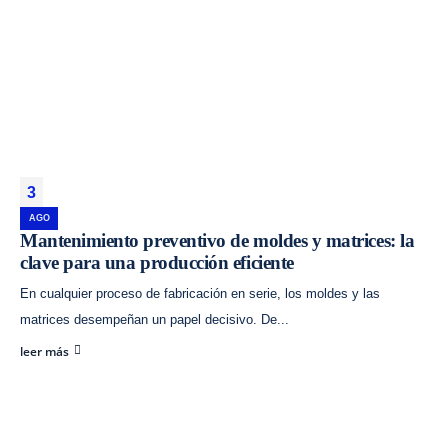
3
Industrias Mical es una empresa dedicada a la inyección de plásticos y de
AGO
metales ubicada en el Polígono Industrial Campollano de Albacete.
Mantenimiento preventivo de moldes y matrices: la
clave para una producción eficiente
En cualquier proceso de fabricación en serie, los moldes y las
matrices desempeñan un papel decisivo. De...
leer más
SECTORES
SERVICIOS
Cuchillería
I+D