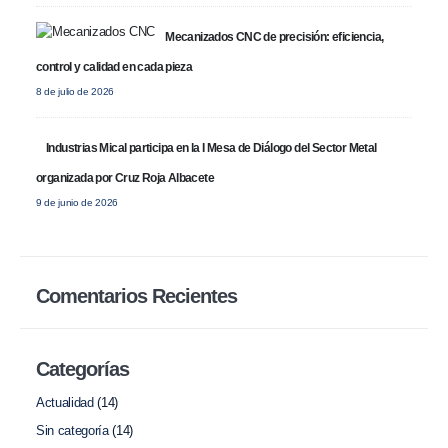
Polígono Industrial Campollano Calle C, nº 9 02007 Albacete
(España)
Mecanizados CNC de precisión: eficiencia,
mical@industriasmical.es
control y calidad en cada pieza
(+34) 967 21 49 62
8 de julio de 2026
CONTACTAR
Industrias Mical participa en la I Mesa de Diálogo del Sector Metal
organizada por Cruz Roja Albacete
SÍGUENOS
9 de junio de 2026
Comentarios Recientes
Categorías
Industrias Mical S.L. © 2025. Todos los derechos reservados.
Actualidad
(14)
Sin categoría
(14)
AVISO LEGAL
|
POLÍTICA DE PRIVACIDAD
|
POLÍTICA DE COOKIES