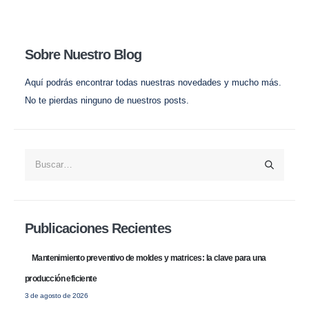
Iluminación
Prototipado e Impresión 3D
Agricultura
Mecanizados CNC
Sobre Nuestro Blog
Arquitectura
Moldes / Matricería
Aquí podrás encontrar todas nuestras novedades y mucho más.
Automóvil
Inyección
No te pierdas ninguno de nuestros posts.
Fotovoltaica
Mecanizados y segundas
operaciones
Aeroespacial
Estampación
Industria
Acabados
Sanitario
Varios
Publicaciones Recientes
Mantenimiento preventivo de moldes y matrices: la clave para una
producción eficiente
CONTACTO
3 de agosto de 2026