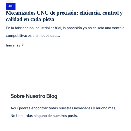
Industrias Mical es una empresa dedicada a la inyección de plásticos y de
JUL
metales ubicada en el Polígono Industrial Campollano de Albacete.
Mecanizados CNC de precisión: eficiencia, control y
calidad en cada pieza
En la fabricación industrial actual, la precisión ya no es solo una ventaja
competitiva: es una necesidad....
leer más
SECTORES
SERVICIOS
Cuchillería
I+D
Iluminación
Prototipado e Impresión 3D
Agricultura
Mecanizados CNC
Sobre Nuestro Blog
Arquitectura
Moldes / Matricería
Aquí podrás encontrar todas nuestras novedades y mucho más.
Automóvil
Inyección
No te pierdas ninguno de nuestros posts.
Fotovoltaica
Mecanizados y segundas
operaciones