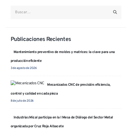
Aeroespacial
Estampación
Industria
Acabados
Sanitario
Varios
Publicaciones Recientes
Mantenimiento preventivo de moldes y matrices: la clave para una
producción eficiente
CONTACTO
3 de agosto de 2026
Polígono Industrial Campollano Calle C, nº 9 02007 Albacete
(España)
Mecanizados CNC de precisión: eficiencia,
mical@industriasmical.es
control y calidad en cada pieza
(+34) 967 21 49 62
8 de julio de 2026
CONTACTAR
Industrias Mical participa en la I Mesa de Diálogo del Sector Metal
organizada por Cruz Roja Albacete